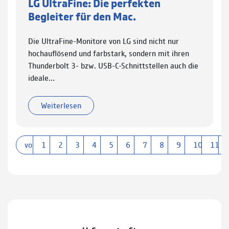
LG UltraFine: Die perfekten
Begleiter für den Mac.
Die UltraFine-Monitore von LG sind nicht nur
hochauflösend und farbstark, sondern mit ihren
Thunderbolt 3- bzw. USB-C-Schnittstellen auch die
ideale…
Weiterlesen
vorherige
1
2
3
4
5
6
7
8
9
10
11