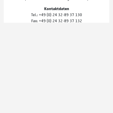
Kontaktdaten
Tel.: +49 (0) 24 32-89 37 130
Fax: +49 (0) 24 32-89 37 132
Mail: info@jj-computer.de
AGB
Impressum
Datenschutz
Member of CPN
TeamViewer